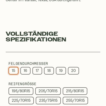
VOLLSTÄNDIGE
SPEZIFIKATIONEN
FELGENDURCHMESSER
15
16
17
18
19
20
REIFENGRÖSSE
195/80R15
205/70R15
215/80R15
225/70R15
235/75R15
255/70R15