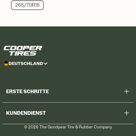
265/70R15
DEUTSCHLAND
ERSTE SCHRITTE
Alle Reifen durchsuchen
KUNDENDIENST
Meine Werkstatt suchen
©
2026
The Goodyear Tire & Rubber Company
Rückruf
Kontaktieren Sie uns